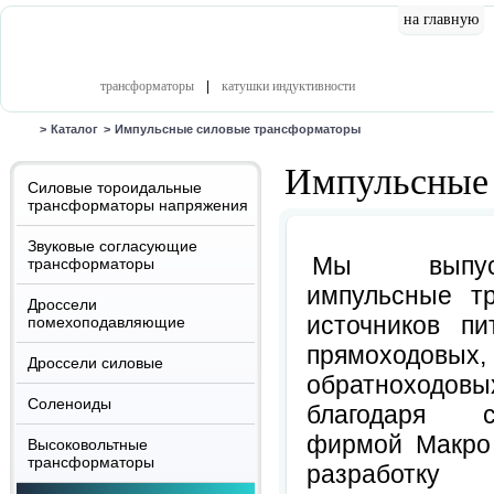
на главную
катал
трансформаторы
|
катушки индуктивности
>
Каталог
>
Импульсные силовые трансформаторы
Импульсные 
Силовые тороидальные
трансформаторы напряжения
Звуковые согласующие
Мы выпус
трансформаторы
импульсные т
Дроссели
источников пи
помехоподавляющие
прямоход
Дроссели силовые
обратноходов
Соленоиды
благодаря с
фирмой Макро 
Высоковольтные
трансформаторы
разработку