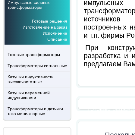
импульс
Импульсные силовые
трансформаторы
трансформатор
источников
Готовые решения
построенных на
Изготовление на заказ
Исполнение
и т.п. фирмы Pow
Описание
При констр
разработка и 
Токовые трансформаторы
предлагаем Ва
Трансформаторы сигнальные
Катушки индуктивности
высокочастотные
Катушки переменной
индуктивности
Готовые решени
Трансформаторы и датчики
тока миниатюрные