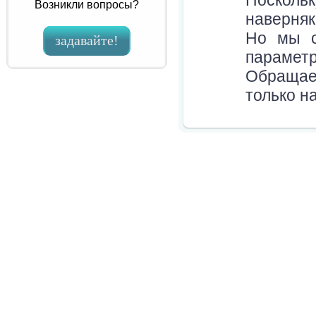
Посколь
Возникли вопросы?
наверняк
Но мы с
задавайте!
парамет
Обращае
только н