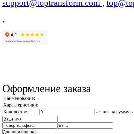
support@toptransform.com
,
top@to
.
Оформление заказа
Наименование:
-
Характеристики:
Количество:
-
+
шт. на сумму:
-